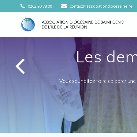
Passer
0262 90 78 00
contact@associationdiocesaine.re
au
contenu
Les dema
Vous souhaitez faire célébrer une me