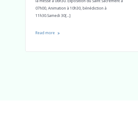
la messe à 06h30. Exposition du Saint Sacrement à
07h00, Animation à 10h30, bénédiction à
11h30.Samedi 30[…]
Read more