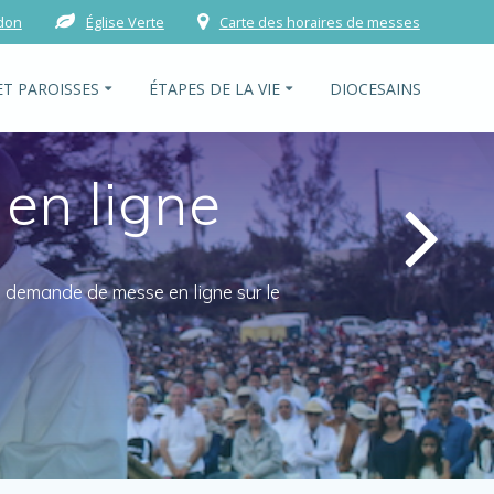
 don
Église Verte
Carte des horaires de messes
ET PAROISSES
ÉTAPES DE LA VIE
DIOCESAINS
n ligne
demande de messe en ligne sur le