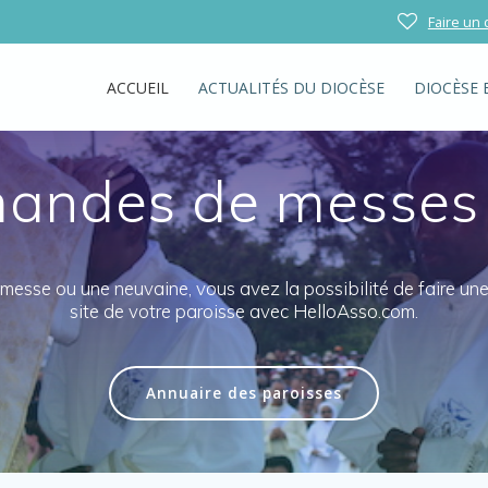
Faire un
ACCUEIL
ACTUALITÉS DU DIOCÈSE
DIOCÈSE 
ndes de messes e
sse ou une neuvaine, vous avez la possibilité de faire une 
site de votre paroisse avec HelloAsso.com.
Annuaire des paroisses