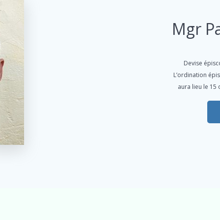
Mgr P
Devise épisco
L’ordination ép
aura lieu le 1