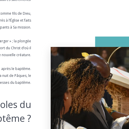
omme fils de Dieu,
à l’Église et faits
ipants à Sa mission.
erger » ; la plongée
rt du Christ d’où il
e nouvelle créature.
re après le baptême.
a nuit de Pâques, le
esses du baptême.
oles du
ptême ?