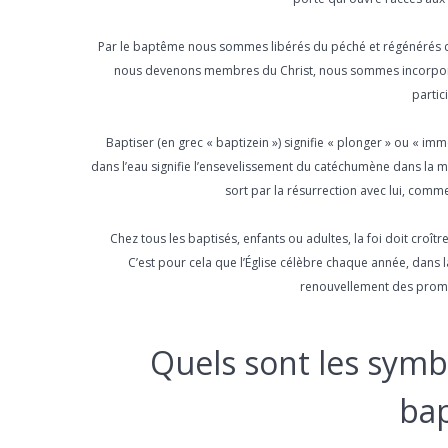
Par le baptême nous sommes libérés du péché et régénérés c
nous devenons membres du Christ, nous sommes incorporés 
partic
Baptiser (en grec « baptizein ») signifie « plonger » ou « imm
dans l’eau signifie l’ensevelissement du catéchumène dans la mo
sort par la résurrection avec lui, comm
Chez tous les baptisés, enfants ou adultes, la foi doit croît
C’est pour cela que l’Église célèbre chaque année, dans l
renouvellement des prom
Quels sont les symb
ba