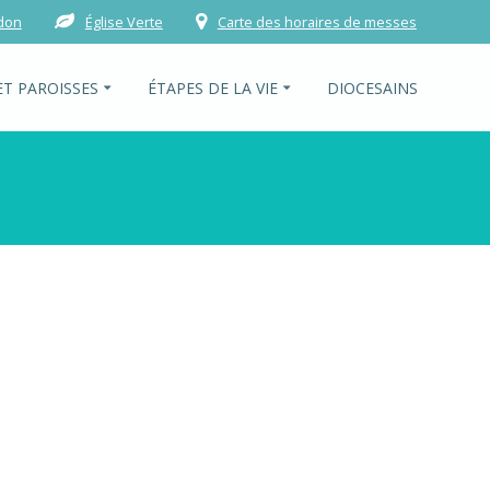
 don
Église Verte
Carte des horaires de messes
ET PAROISSES
ÉTAPES DE LA VIE
DIOCESAINS